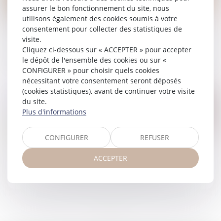
assurer le bon fonctionnement du site, nous
28
utilisons également des cookies soumis à votre
janv.
consentement pour collecter des statistiques de
visite.
Nouveaux mobil-homes premium au cœur de
Cliquez ci-dessous sur « ACCEPTER » pour accepter
la pinède !
le dépôt de l'ensemble des cookies ou sur «
CONFIGURER » pour choisir quels cookies
nécessitant votre consentement seront déposés
(cookies statistiques), avant de continuer votre visite
du site.
Plus d'informations
01
CONFIGURER
REFUSER
janv.
ACCEPTER
Nouveauté 2026 : un espace bien-être au
cœur de votre séjour !
<<
<
1
>
>>