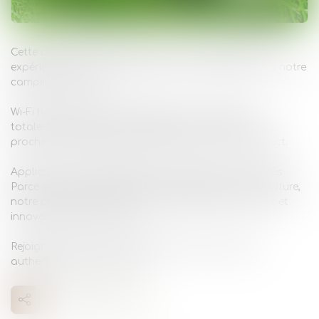
Cette année, nous sommes ravis de vous offrir une
expérience encore plus fluide et confortable grâce à notre
camping connecté.
Wi-Fi haut débit accessible partout sur le site et
totalement gratuit, pour rester en contact avec vos
proches ou partager vos meilleurs souvenirs en direct.
Application mobile dédiée pour réservez vos activités
Parce qu’être connecté ne veut pas dire oublier la nature,
notre camping reste un havre de sérénité où confort et
innovation se rencontrent.
Rejoignez-nous pour une expérience unique entre
authenticité et modernité !