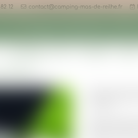
 82 12
contact@camping-mas-de-reilhe.fr
Accueil
Le camping
Nos emplacements
Nos locatio
% CONNECTÉ POUR U
ERNE !
Cette année, nous s
encore plus fluide 
connecté.
Wi-Fi haut débit acc
gratuit, pour reste
meilleurs souvenirs 