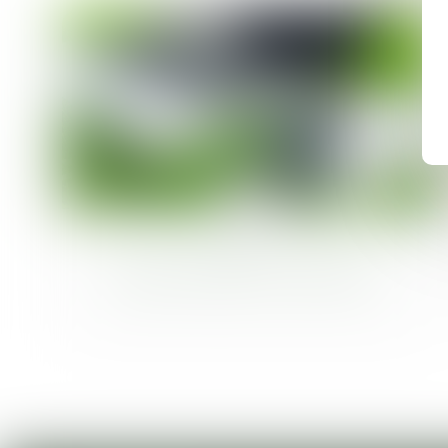
04
févr.
Un camping 100% connecté pour un
séjour pratique et moderne !