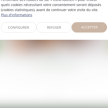
quels cookies nécessitant votre consentement seront déposés
(cookies statistiques), avant de continuer votre visite du site.
Plus d'informations
ACCEPTER
CONFIGURER
REFUSER
28
janv.
Nouveaux mobil-homes premium au
cœur de la pinède !
<<
<
1
>
>>