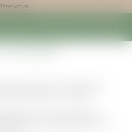
Réservation
ns
La région
Actualités
Contact & Accès
N SÉJOUR
ommes ravis de vous offrir une expérience
et confortable grâce à notre camping
essible partout sur le site et totalement
r en contact avec vos proches ou partager vos
en direct.