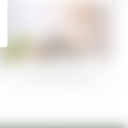
01
janv.
Nouveauté 2026 : un espace bien-être
au cœur de votre séjour !