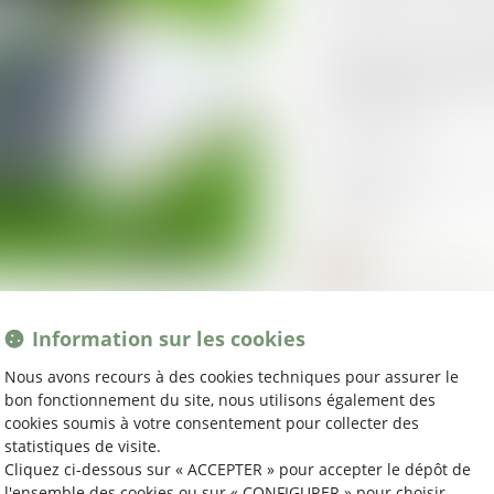
Application mobile 
Parce qu’être conne
camping reste un ha
rencontrent.
Rejoignez-nous pour
modernité !
Information sur les cookies
Nous avons recours à des cookies techniques pour assurer le
bon fonctionnement du site, nous utilisons également des
VREZ NOS AUTRES ACTU
cookies soumis à votre consentement pour collecter des
statistiques de visite.
Cliquez ci-dessous sur « ACCEPTER » pour accepter le dépôt de
l'ensemble des cookies ou sur « CONFIGURER » pour choisir