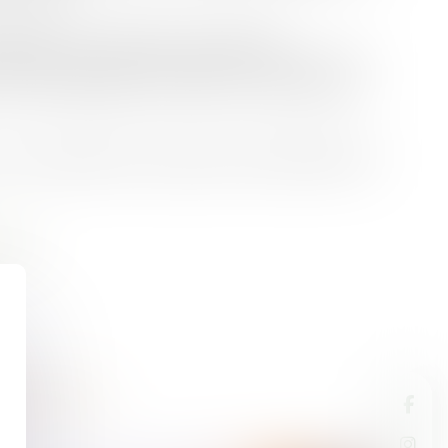
dédiée pour réservez vos activités
cté ne veut pas dire oublier la nature, notre
vre de sérénité où confort et innovation se
 une expérience unique entre authenticité et
ALITÉS