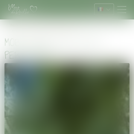
Vous êtes ici :
Nos locations
Gamme confort
Mobil-home Fidji CLIM 4 personnes
MOBIL-HOME FIDJI CLIM 4
PERSONNES