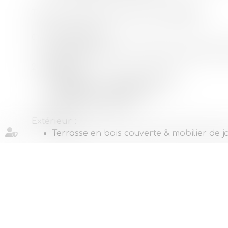
Tente meublée COSY & TOUT CONFORT
Cuisine équipée :
Frigo top, plaque à induction, table et cha
2 chambres :
Chambre 1 : 1 grand lit 140x190
Chambre 2 : 2 lits 80x190
Couette et oreillers
Extérieur
:
Terrasse en bois couverte & mobilier de j
Sans sanitaire - proche des sanitaires commun