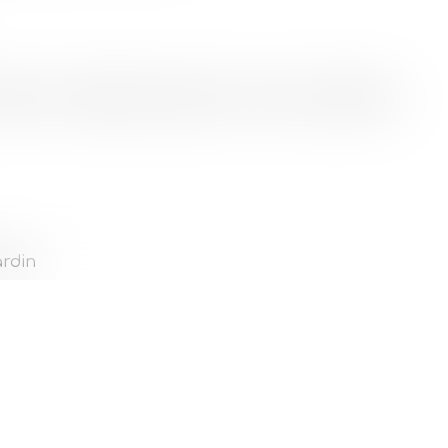
ises, kit vaisselle complet, micro-onde, cafetière.
ardin
s.
Retour