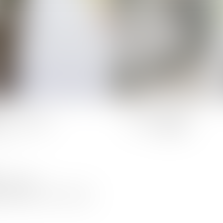
Nombres de
Surface :
couchages :
16,00m²
3
 fournis)
e (charbon non fourni)