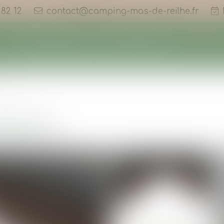
 82 12
contact@camping-mas-de-reilhe.fr
Accueil
Le camping
Nos emplacements
Nos locatio
PERS
PERS