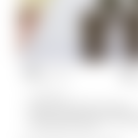
Nombres de
personnes :
4
Sans sanitaire
Draps non fournis (location de draps)
Barbecue gaz et électrique autorisés (non
Barbecues collectifs à charbon accessibl
Chien classe 1 et 2 interdit