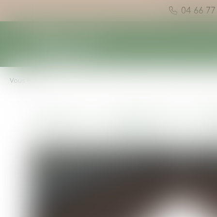
04 66 77
Vous êtes ici :
Nos locations
Gamme insolite
COCO SWEET 4
COCO SWEET 4